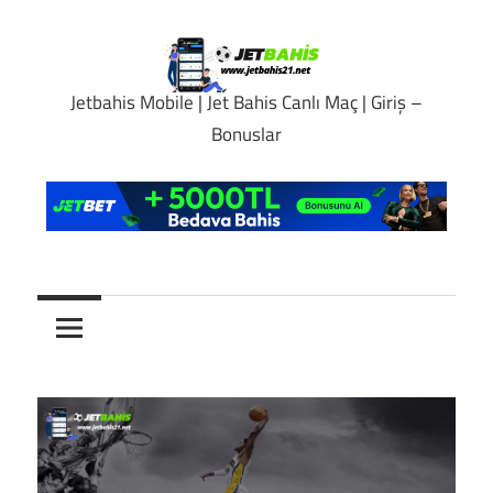
Skip
to
content
Jetbahis Mobile | Jet Bahis Canlı Maç | Giriş –
Jetbahis
Bonuslar
Yeni
Adresler