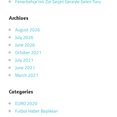
Fenerbahçe’nin Zor Geçen Geceyle Gelen Turu
Archives
August 2026
July 2026
June 2026
October 2021
July 2021
June 2021
March 2021
Categories
EURO 2020
Futbol Haber Başlıkları