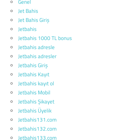
Genel
Jet Bahis
Jet Bahis Giriş
Jetbahis
Jetbahis 1000 TL bonus
Jetbahis adresle
Jetbahis adresler
Jetbahis Giriş
Jetbahis Kayıt
Jetbahis kayıt ol
Jetbahis Mobil
Jetbahis Şikayet
Jetbahis Üyelik
Jetbahis131.com
Jetbahis132.com
Jetbahis133.com