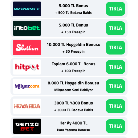
5.000 TL Bonus
TIKLA
+ 500 TL Bedava Bahis
5.000 TL Bonus
TIKLA
+ 150 Freespin
10.000 TL Hoşgeldin Bonusu
TIKLA
+ 50 Freespin
Toplam 6.000 TL Bonus
TIKLA
+ 100 Freespin
8.000 TL Hoşgeldin Bonusu
TIKLA
Milyar.com Seni Bekliyor
3000 TL %300 Bonus
TIKLA
+ 3000 TL Bedava Bahis
Her Ay 4000 TL
TIKLA
Para Yatırma Bonusu