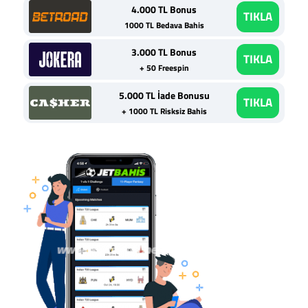
4.000 TL Bonus
TIKLA
1000 TL Bedava Bahis
3.000 TL Bonus
TIKLA
+ 50 Freespin
5.000 TL İade Bonusu
TIKLA
+ 1000 TL Risksiz Bahis