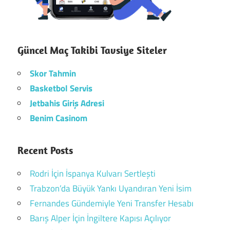
Güncel Maç Takibi Tavsiye Siteler
Skor Tahmin
Basketbol Servis
Jetbahis Giriş Adresi
Benim Casinom
Recent Posts
Rodri İçin İspanya Kulvarı Sertleşti
Trabzon’da Büyük Yankı Uyandıran Yeni İsim
Fernandes Gündemiyle Yeni Transfer Hesabı
Barış Alper İçin İngiltere Kapısı Açılıyor