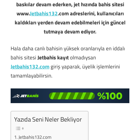
baskılar devam ederken, jet hızında bahis sitesi
www.
Jetbahis132
.com adreslerini, kullanıcıları
kaldıkları yerden devam edebilmeleri için güncel
tutmaya devam ediyor.
Hala daha canlı bahisin yüksek oranlarıyla en iddalı
bahis sitesi
Jetbahis kayıt
olmadıysan
Jetbahis132.com
giriş yaparak, üyelik işlemlerini
tamamlayabilirsin.
Yazıda Seni Neler Bekliyor
Jetbahis132.com