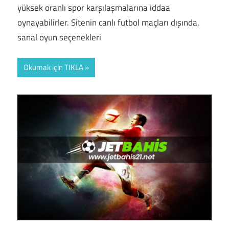
yüksek oranlı spor karşılaşmalarına iddaa
oynayabilirler. Sitenin canlı futbol maçları dışında,
sanal oyun seçenekleri
Okumak için TIKLA