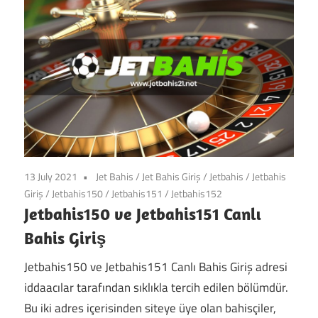
13 July 2021
Jet Bahis
/
Jet Bahis Giriş
/
Jetbahis
/
Jetbahis
Giriş
/
Jetbahis150
/
Jetbahis151
/
Jetbahis152
Jetbahis150 ve Jetbahis151 Canlı
Bahis Giriş
Jetbahis150 ve Jetbahis151 Canlı Bahis Giriş adresi
iddaacılar tarafından sıklıkla tercih edilen bölümdür.
Bu iki adres içerisinden siteye üye olan bahisçiler,