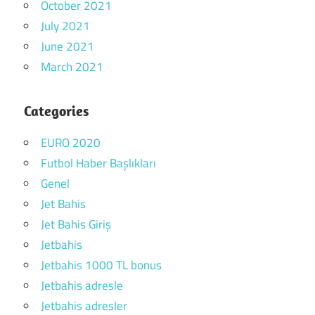
October 2021
July 2021
June 2021
March 2021
Categories
EURO 2020
Futbol Haber Başlıkları
Genel
Jet Bahis
Jet Bahis Giriş
Jetbahis
Jetbahis 1000 TL bonus
Jetbahis adresle
Jetbahis adresler