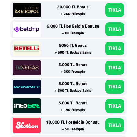
20.000 TL Bonus
TIKLA
+ 200 Freespin
6.000 TL Hoş Geldin Bonusu
TIKLA
+ 80 Freespin
5050 TL Bonus
TIKLA
+ 500 TL Bedava Bahis
5.000 TL Bonus
TIKLA
+ 300 Freespin
5.000 TL Bonus
TIKLA
+ 500 TL Bedava Bahis
5.000 TL Bonus
TIKLA
+ 150 Freespin
10.000 TL Hoşgeldin Bonusu
TIKLA
+ 50 Freespin