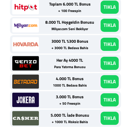
Toplam 6.000 TL Bonus
TIKLA
+ 100 Freespin
8.000 TL Hoşgeldin Bonusu
TIKLA
Milyar.com Seni Bekliyor
3000 TL %300 Bonus
TIKLA
+ 3000 TL Bedava Bahis
Her Ay 4000 TL
TIKLA
Para Yatırma Bonusu
4.000 TL Bonus
TIKLA
1000 TL Bedava Bahis
3.000 TL Bonus
TIKLA
+ 50 Freespin
5.000 TL İade Bonusu
TIKLA
+ 1000 TL Risksiz Bahis