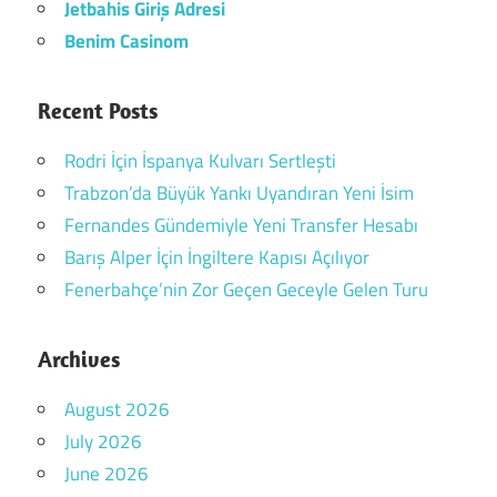
Jetbahis Giriş Adresi
Benim Casinom
Recent Posts
Rodri İçin İspanya Kulvarı Sertleşti
Trabzon’da Büyük Yankı Uyandıran Yeni İsim
Fernandes Gündemiyle Yeni Transfer Hesabı
Barış Alper İçin İngiltere Kapısı Açılıyor
Fenerbahçe’nin Zor Geçen Geceyle Gelen Turu
Archives
August 2026
July 2026
June 2026