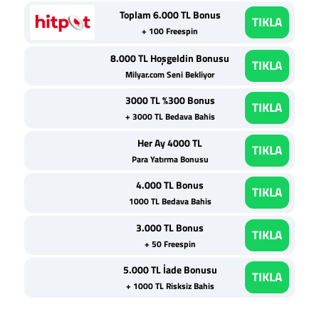
Toplam 6.000 TL Bonus
TIKLA
+ 100 Freespin
8.000 TL Hoşgeldin Bonusu
TIKLA
Milyar.com Seni Bekliyor
3000 TL %300 Bonus
TIKLA
+ 3000 TL Bedava Bahis
Her Ay 4000 TL
TIKLA
Para Yatırma Bonusu
4.000 TL Bonus
TIKLA
1000 TL Bedava Bahis
3.000 TL Bonus
TIKLA
+ 50 Freespin
5.000 TL İade Bonusu
TIKLA
+ 1000 TL Risksiz Bahis