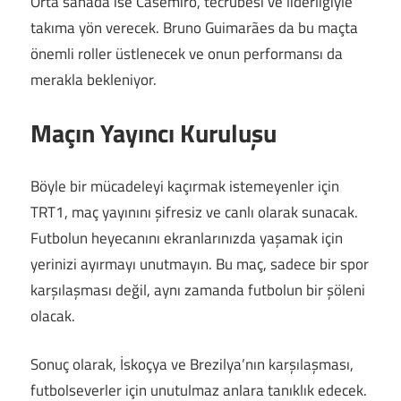
Orta sahada ise Casemiro, tecrübesi ve liderliğiyle
takıma yön verecek. Bruno Guimarães da bu maçta
önemli roller üstlenecek ve onun performansı da
merakla bekleniyor.
Maçın Yayıncı Kuruluşu
Böyle bir mücadeleyi kaçırmak istemeyenler için
TRT1, maç yayınını şifresiz ve canlı olarak sunacak.
Futbolun heyecanını ekranlarınızda yaşamak için
yerinizi ayırmayı unutmayın. Bu maç, sadece bir spor
karşılaşması değil, aynı zamanda futbolun bir şöleni
olacak.
Sonuç olarak, İskoçya ve Brezilya’nın karşılaşması,
futbolseverler için unutulmaz anlara tanıklık edecek.