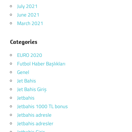
October 2021
July 2021
June 2021
March 2021
Categories
EURO 2020
Futbol Haber Başlıkları
Genel
Jet Bahis
Jet Bahis Giriş
Jetbahis
Jetbahis 1000 TL bonus
Jetbahis adresle
Jetbahis adresler