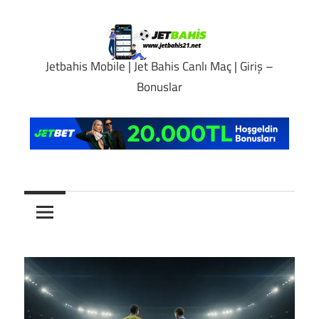
Skip
to
content
Jetbahis Mobile | Jet Bahis Canlı Maç | Giriş –
Jetbahis
Bonuslar
Yeni
Adresler