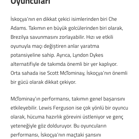
Oyuncuları
İskoçya’nın en dikkat çekici isimlerinden biri Che
Adams. Takımın en büyük golcülerinden biri olarak,
Brezilya savunmasını zorlayabilir. Hızı ve etkili
oyunuyla maçı değiştiren anlar yaratma
potansiyeline sahip. Ayrıca, Lyndon Dykes
alternatifiyle de takımda önemli bir yer kaplıyor.
Orta sahada ise Scott McTominay, İskoçya’nın önemli
bir gücü olarak dikkat çekiyor.
McTominay’ın performansı, takımın genel başarısını
etkileyebilir. Lewis Ferguson ise çok yönlü bir oyuncu
olarak, hücuma hazırlık görevini üstleniyor ve genç
yeteneğiyle göz dolduruyor. Bu oyuncuların
performansı, İskoçya’nın maçtaki şansını