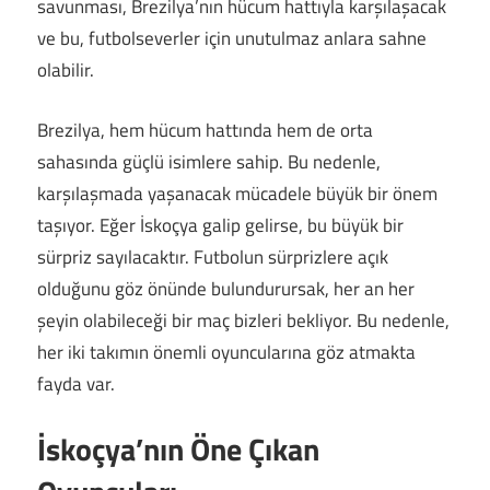
savunması, Brezilya’nın hücum hattıyla karşılaşacak
ve bu, futbolseverler için unutulmaz anlara sahne
olabilir.
Brezilya, hem hücum hattında hem de orta
sahasında güçlü isimlere sahip. Bu nedenle,
karşılaşmada yaşanacak mücadele büyük bir önem
taşıyor. Eğer İskoçya galip gelirse, bu büyük bir
sürpriz sayılacaktır. Futbolun sürprizlere açık
olduğunu göz önünde bulundurursak, her an her
şeyin olabileceği bir maç bizleri bekliyor. Bu nedenle,
her iki takımın önemli oyuncularına göz atmakta
fayda var.
İskoçya’nın Öne Çıkan