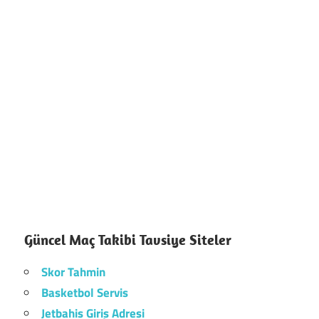
Güncel Maç Takibi Tavsiye Siteler
Skor Tahmin
Basketbol Servis